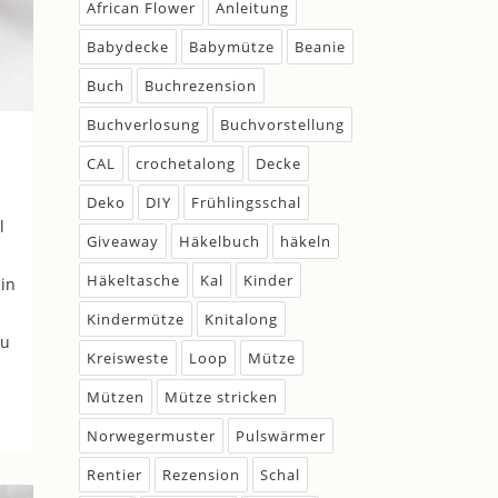
African Flower
Anleitung
Babydecke
Babymütze
Beanie
Buch
Buchrezension
Buchverlosung
Buchvorstellung
CAL
crochetalong
Decke
Deko
DIY
Frühlingsschal
l
Giveaway
Häkelbuch
häkeln
Häkeltasche
Kal
Kinder
 in
Kindermütze
Knitalong
zu
Kreisweste
Loop
Mütze
Mützen
Mütze stricken
Norwegermuster
Pulswärmer
Rentier
Rezension
Schal