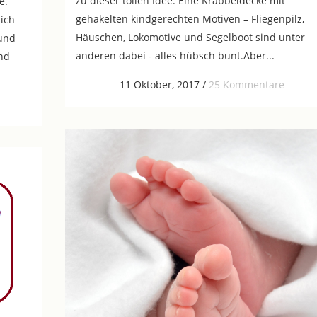
zu dieser tollen Idee: Eine Krabbeldecke mit
e.
gehäkelten kindgerechten Motiven – Fliegenpilz,
ich
Häuschen, Lokomotive und Segelboot sind unter
und
anderen dabei - alles hübsch bunt.Aber...
ind
11 Oktober, 2017
/
25 Kommentare