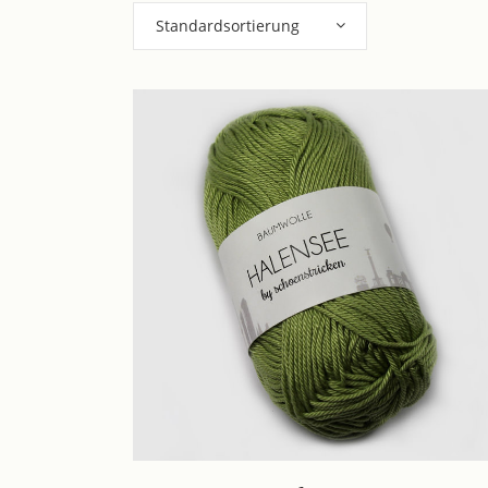
Standardsortierung
Dieses