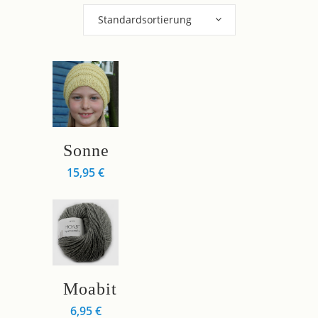
Standardsortierung
Dieses
Sonne
Produkt
15,95
€
weist
mehrere
Varianten
auf.
Die
Optionen
Dieses
können
Moabit
Produkt
auf
6,95
€
weist