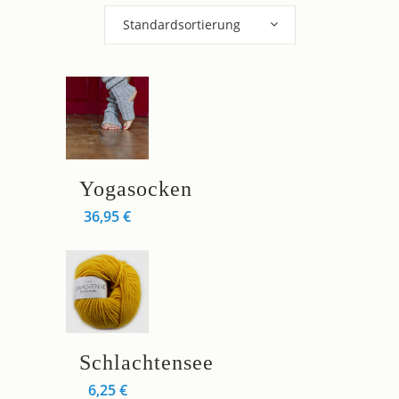
Standardsortierung
Dieses
Yogasocken
Produkt
36,95
€
weist
mehrere
Varianten
auf.
Die
Optionen
Dieses
können
Schlachtensee
Produkt
auf
6,25
€
weist