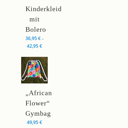
der
Dieses
Kinderkleid
Produktseite
Produkt
gewählt
weist
mit
werden
mehrere
Bolero
Varianten
36,95
€
–
auf.
42,95
€
Die
Optionen
können
auf
der
Produktseite
Dieses
gewählt
„African
Produkt
werden
weist
Flower“
mehrere
Gymbag
Varianten
49,95
€
auf.