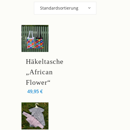
Standardsortierung
Dieses
Häkeltasche
Produkt
weist
„African
mehrere
Flower“
Varianten
49,95
€
auf.
Die
Optionen
können
auf