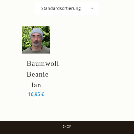
Standardsortierung
Dieses
Baumwoll
Produkt
weist
Beanie
mehrere
Jan
Varianten
16,95
€
auf.
Die
Optionen
können
auf
SHOP