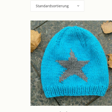
Standardsortierung
Dieses