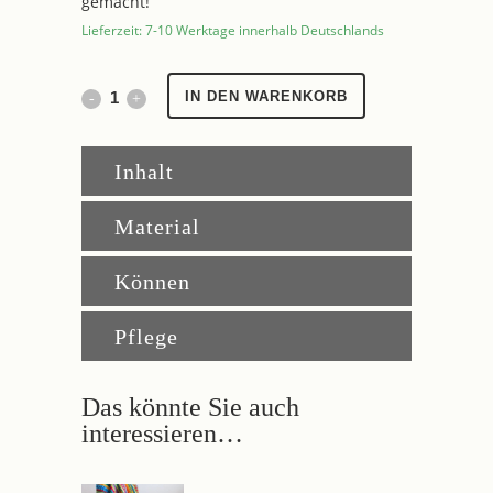
gemacht!“
Lieferzeit: 7-10 Werktage innerhalb Deutschlands
Häkeltasche
IN DEN WARENKORB
Sand
Inhalt
und
Meer
Material
quantity
Können
Pflege
Das könnte Sie auch
interessieren…