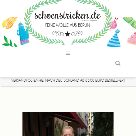
VERSANDKOSTENFREI NACH DEUTSCHLAND AB 85,00 EURO BESTELLWERT