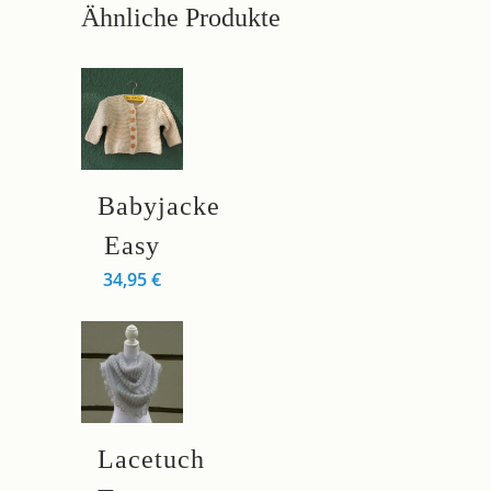
Ähnliche Produkte
Dieses
Babyjacke
Produkt
weist
Easy
mehrere
34,95
€
Varianten
auf.
Die
Optionen
können
Dieses
auf
Lacetuch
Produkt
der