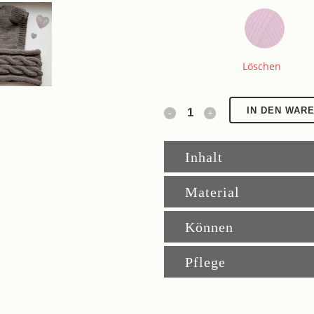
Löschen
Ohrenmütze
IN DEN WAR
Pu
Inhalt
quantity
Material
Können
Pflege