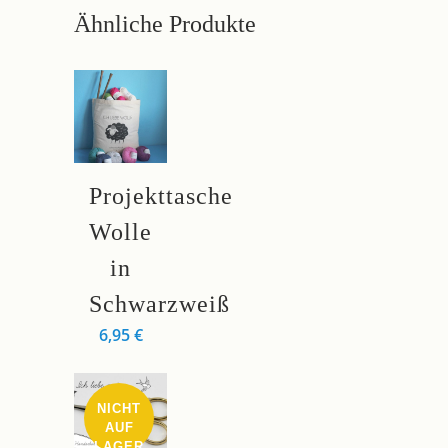
quantity
Ähnliche Produkte
Projekttasche
Wolle
in
Schwarzweiß
6,95
€
NICHT
AUF
LAGER