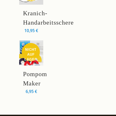
Kranich-
Handarbeitsschere
10,95
€
NICHT
AUF
LAGER
Pompom
Maker
6,95
€