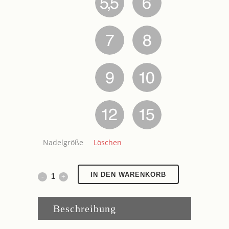
Nadelgröße
Löschen
Stricknadeln
IN DEN WARENKORB
aus
Beschreibung
Bambus