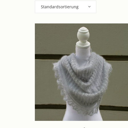
Standardsortierung
Dieses