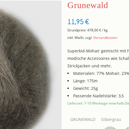
Grunewald
11,95
€
Grundpreis:
478,00
€
/
kg
inkl. MwSt.
zzgl.
Versandkosten
Superkid-Mohair gemischt mit h
modische Accessoires wie Schal
Strickjacken und mehr.
Materialen: 77% Mohair, 23%
Länge: 175m
Gewicht: 25g
Passende Nadelstärke: 3,5
Lieferzeit: 7-10 Werktage innerhalb D
GRUNEWALD
Silbergrau