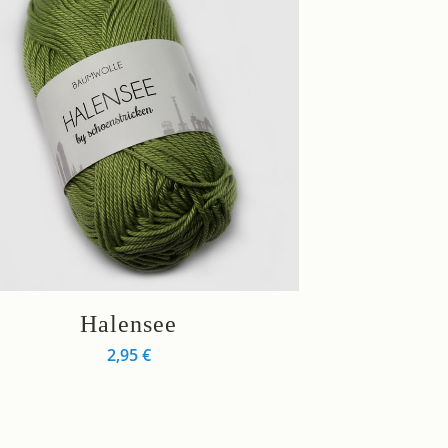
s
Halensee
kt
2,95
€
re
nten