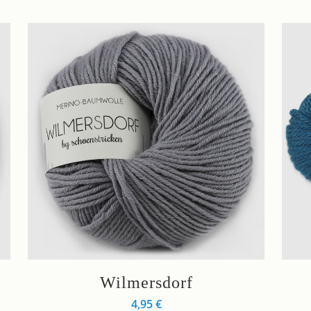
Dieses
Diese
Wilmersdorf
Produkt
Produ
4,95
€
weist
weist