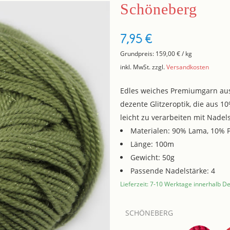
Schöneberg
7,95
€
Grundpreis:
159,00
€
/
kg
inkl. MwSt.
zzgl.
Versandkosten
Edles weiches Premiumgarn aus
dezente Glitzeroptik, die aus 1
leicht zu verarbeiten mit Nadels
Materialen: 90% Lama, 10% 
Länge: 100m
Gewicht: 50g
Passende Nadelstärke: 4
Lieferzeit: 7-10 Werktage innerhalb D
SCHÖNEBERG