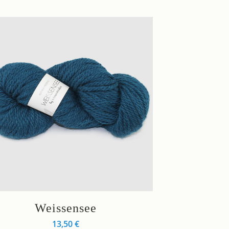
s
Weissensee
kt
13,50
€