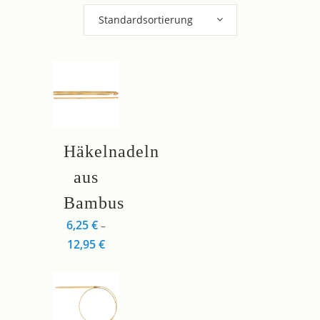
Standardsortierung
Dieses
Häkelnadeln
Produkt
weist
aus
mehrere
Bambus
Varianten
6,25
€
–
auf.
12,95
€
Die
Optionen
können
auf