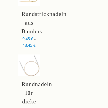
der
Produktseite
Dieses
gewählt
Rundstricknadeln
Produkt
werden
weist
aus
mehrere
Bambus
Varianten
9,45
€
–
auf.
13,45
€
Die
Optionen
können
auf
der
Produktseite
Dieses
Rundnadeln
gewählt
Produkt
werden
weist
für
mehrere
dicke
Varianten