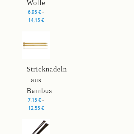
Wolle
auf.
Die
6,95
€
–
Optionen
14,15
€
können
auf
der
Produktseite
gewählt
Dieses
werden
Stricknadeln
Produkt
weist
aus
mehrere
Bambus
Varianten
7,15
€
–
auf.
12,55
€
Die
Optionen
können
auf