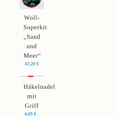
Woll-
Superkit
„Sand
und
Meer“
47,20
€
Dieses
Häkelnadel
Produkt
weist
mit
mehrere
Griff
Varianten
4,45
€
–
auf.