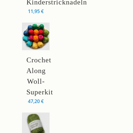
gewählt
Kinderstricknadeln
werden
11,95
€
Dieses
Crochet
Produkt
weist
Along
mehrere
Woll-
Varianten
Superkit
auf.
Die
47,20
€
Optionen
können
auf
der