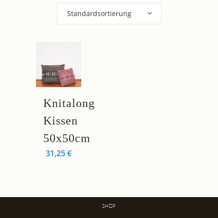
Standardsortierung
Dieses
Knitalong
Produkt
weist
Kissen
mehrere
50x50cm
Varianten
31,25
€
auf.
Die
Optionen
können
auf
SHOP