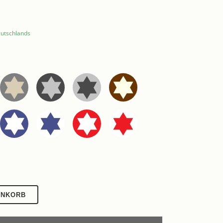
eutschlands
ENKORB