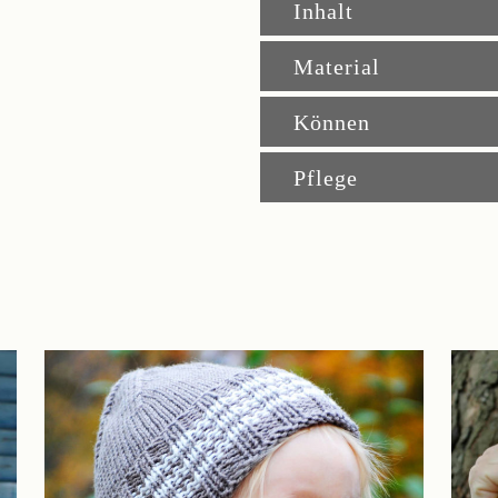
Inhalt
50x50cm
quantity
Material
Können
Pflege