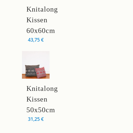
Dieses
Knitalong
Produkt
weist
Kissen
mehrere
60x60cm
Varianten
43,75
€
auf.
Die
Optionen
können
auf
der
Dieses
Knitalong
Produktseite
Produkt
gewählt
weist
Kissen
werden
mehrere
50x50cm
Varianten
31,25
€
auf.
Die