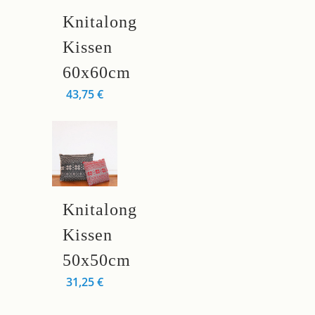
Dieses
Knitalong
Produkt
weist
Kissen
mehrere
60x60cm
Varianten
43,75
€
auf.
Die
Optionen
können
auf
der
Dieses
Knitalong
Produktseite
Produkt
gewählt
weist
Kissen
werden
mehrere
50x50cm
Varianten
31,25
€
auf.
Die