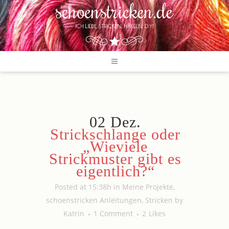
02 Dez.
Strickschlange oder
„Wieviele
Strickmuster gibt es
eigentlich?“
Posted at 15:38h
in
Meine Projekte
,
schoenstricken Anleitungen
,
Stricken
by
Katrin
1 Comment
2
Likes