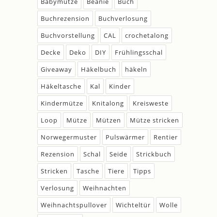
Babymütze
Beanie
Buch
Buchrezension
Buchverlosung
Buchvorstellung
CAL
crochetalong
Decke
Deko
DIY
Frühlingsschal
Giveaway
Häkelbuch
häkeln
Häkeltasche
Kal
Kinder
Kindermütze
Knitalong
Kreisweste
Loop
Mütze
Mützen
Mütze stricken
Norwegermuster
Pulswärmer
Rentier
Rezension
Schal
Seide
Strickbuch
Stricken
Tasche
Tiere
Tipps
Verlosung
Weihnachten
Weihnachtspullover
Wichteltür
Wolle