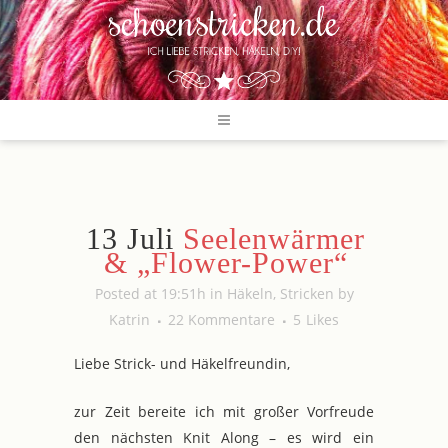
13 Juli
Seelenwärmer
& „Flower-Power“
Posted at 19:51h
in
Häkeln
,
Stricken
by
Katrin
22 Kommentare
5
Likes
Liebe Strick- und Häkelfreundin,
zur Zeit bereite ich mit großer Vorfreude
den nächsten Knit Along – es wird ein