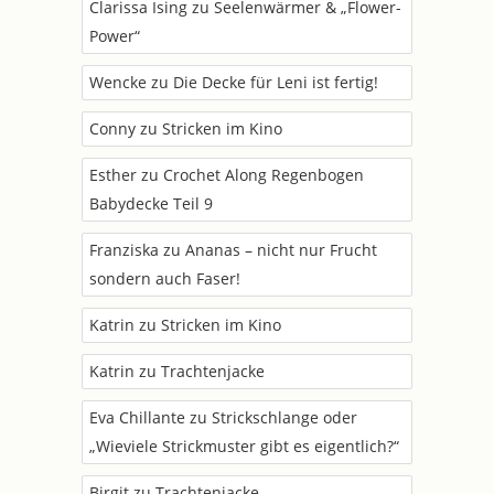
Clarissa Ising
zu
Seelenwärmer & „Flower-
Power“
Wencke
zu
Die Decke für Leni ist fertig!
Conny
zu
Stricken im Kino
Esther
zu
Crochet Along Regenbogen
Babydecke Teil 9
Franziska
zu
Ananas – nicht nur Frucht
sondern auch Faser!
Katrin
zu
Stricken im Kino
Katrin
zu
Trachtenjacke
Eva Chillante
zu
Strickschlange oder
„Wieviele Strickmuster gibt es eigentlich?“
Birgit
zu
Trachtenjacke