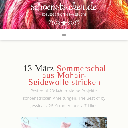
13 März
Sommerschal
aus Mohair-
Seidewolle stricken
Posted at 23:14h
in
Meine Projekte
,
schoenstricken Anleitungen
,
The Best of
by
Jessica
26 Kommentare
7
Likes