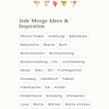
Jede Menge Ideen &
Inspiration
African Flower
Anleitung
Babydecke
Babymütze
Beanie
Buch
Buchrezension
Buchverlosung
Buchvorstellung
CAL
crochetalong
Decke
Deko
DIY
Frühlingsschal
Giveaway
Häkelbuch
häkeln
Häkeltasche
Kal
Kinder
Kindermütze
Knitalong
Kreisweste
Loop
Mütze
Mützen
Mütze stricken