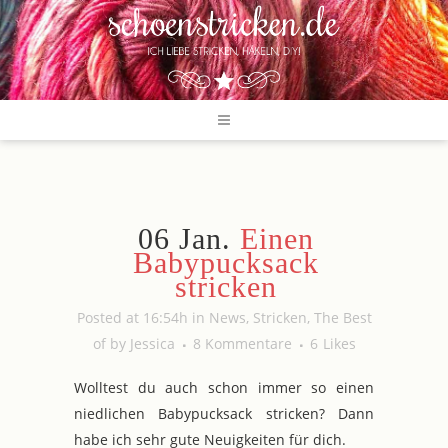
06 Jan.
Einen
Babypucksack
stricken
Posted at 16:54h
in
News
,
Stricken
,
The Best
of
by
Jessica
8 Kommentare
6
Likes
Wolltest du auch schon immer so einen
niedlichen Babypucksack stricken? Dann
habe ich sehr gute Neuigkeiten für dich.