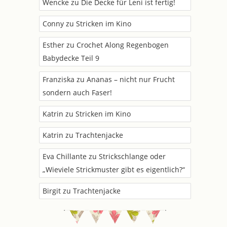
Wencke
zu
Die Decke für Leni ist fertig!
Conny
zu
Stricken im Kino
Esther
zu
Crochet Along Regenbogen
Babydecke Teil 9
Franziska
zu
Ananas – nicht nur Frucht
sondern auch Faser!
Katrin
zu
Stricken im Kino
Katrin
zu
Trachtenjacke
Eva Chillante
zu
Strickschlange oder
„Wieviele Strickmuster gibt es eigentlich?“
Birgit
zu
Trachtenjacke