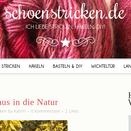
STRICKEN
HÄKELN
BASTELN & DIY
WICHTELTÜR
LA
us in die Natur
cken
by
Katrin
0 Kommentare
2
Likes