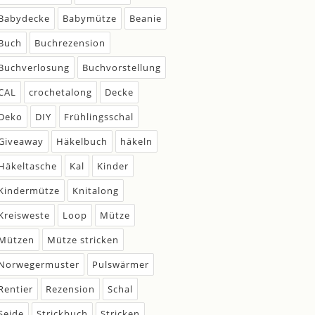
Babydecke
Babymütze
Beanie
Buch
Buchrezension
Buchverlosung
Buchvorstellung
CAL
crochetalong
Decke
Deko
DIY
Frühlingsschal
Giveaway
Häkelbuch
häkeln
Häkeltasche
Kal
Kinder
Kindermütze
Knitalong
Kreisweste
Loop
Mütze
Mützen
Mütze stricken
Norwegermuster
Pulswärmer
Rentier
Rezension
Schal
Seide
Strickbuch
Stricken