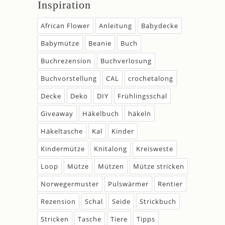
Inspiration
African Flower
Anleitung
Babydecke
Babymütze
Beanie
Buch
Buchrezension
Buchverlosung
Buchvorstellung
CAL
crochetalong
Decke
Deko
DIY
Frühlingsschal
Giveaway
Häkelbuch
häkeln
Häkeltasche
Kal
Kinder
Kindermütze
Knitalong
Kreisweste
Loop
Mütze
Mützen
Mütze stricken
Norwegermuster
Pulswärmer
Rentier
Rezension
Schal
Seide
Strickbuch
Stricken
Tasche
Tiere
Tipps