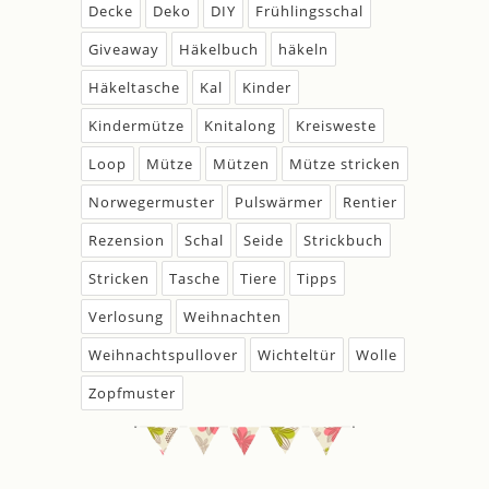
Decke
Deko
DIY
Frühlingsschal
Giveaway
Häkelbuch
häkeln
Häkeltasche
Kal
Kinder
Kindermütze
Knitalong
Kreisweste
Loop
Mütze
Mützen
Mütze stricken
Norwegermuster
Pulswärmer
Rentier
Rezension
Schal
Seide
Strickbuch
Stricken
Tasche
Tiere
Tipps
Verlosung
Weihnachten
Weihnachtspullover
Wichteltür
Wolle
Zopfmuster