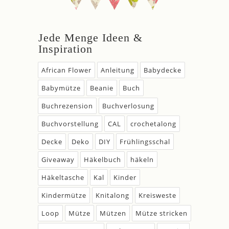
Jede Menge Ideen &
Inspiration
African Flower
Anleitung
Babydecke
Babymütze
Beanie
Buch
Buchrezension
Buchverlosung
Buchvorstellung
CAL
crochetalong
Decke
Deko
DIY
Frühlingsschal
Giveaway
Häkelbuch
häkeln
Häkeltasche
Kal
Kinder
Kindermütze
Knitalong
Kreisweste
Loop
Mütze
Mützen
Mütze stricken