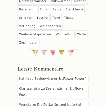
Norwegermuster
Pulswärmer
Rentier
Rezension
Schal
Seide
Strickbuch
Stricken
Tasche
Tiere
Tipps
Verlosung
Weihnachten
Weihnachtspullover
Wichteltür
Wolle
Zopfmuster
Letzte Kommentare
Katrin
zu
Seelenwärmer & „Flower-Power“
Clarissa Ising
zu
Seelenwärmer & „Flower-
Power“
Wencke
zu
Die Decke für Leni ist fertig!