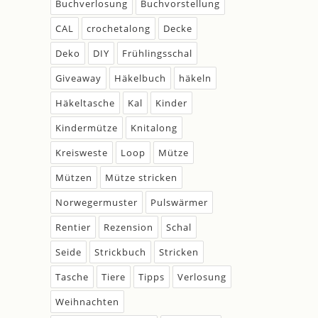
Buchverlosung
Buchvorstellung
CAL
crochetalong
Decke
Deko
DIY
Frühlingsschal
Giveaway
Häkelbuch
häkeln
Häkeltasche
Kal
Kinder
Kindermütze
Knitalong
Kreisweste
Loop
Mütze
Mützen
Mütze stricken
Norwegermuster
Pulswärmer
Rentier
Rezension
Schal
Seide
Strickbuch
Stricken
Tasche
Tiere
Tipps
Verlosung
Weihnachten