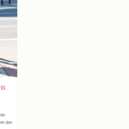
en
hön
lem der