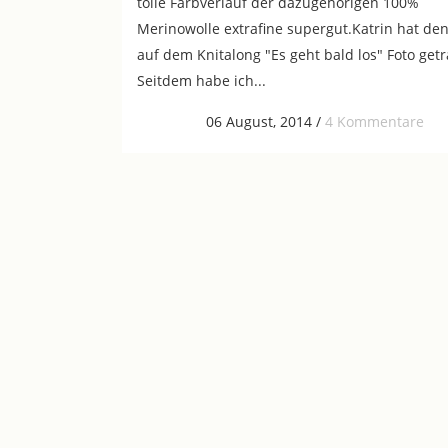
tolle Farbverlauf der dazugehörigen 100%
Merinowolle extrafine supergut.Katrin hat den
auf dem Knitalong "Es geht bald los" Foto get
Seitdem habe ich...
06 August, 2014
/
4 Kommentare