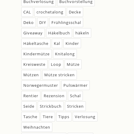
Buchverlosung
Buchvorstellung
CAL
crochetalong
Decke
Deko
DIY
Frühlingsschal
Giveaway
Häkelbuch
häkeln
Häkeltasche
Kal
Kinder
Kindermütze
Knitalong
Kreisweste
Loop
Mütze
Mützen
Mütze stricken
Norwegermuster
Pulswärmer
Rentier
Rezension
Schal
Seide
Strickbuch
Stricken
Tasche
Tiere
Tipps
Verlosung
Weihnachten