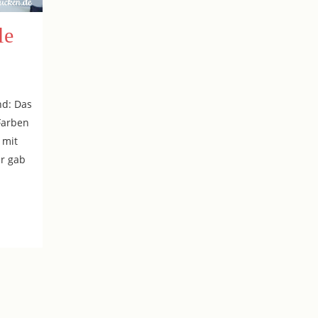
le
nd: Das
Farben
 mit
er gab