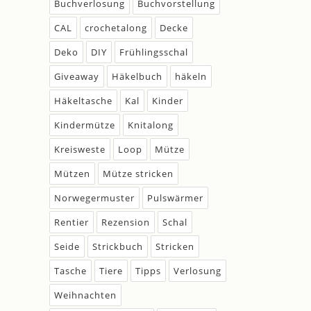
Buchverlosung
Buchvorstellung
CAL
crochetalong
Decke
Deko
DIY
Frühlingsschal
Giveaway
Häkelbuch
häkeln
Häkeltasche
Kal
Kinder
Kindermütze
Knitalong
Kreisweste
Loop
Mütze
Mützen
Mütze stricken
Norwegermuster
Pulswärmer
Rentier
Rezension
Schal
Seide
Strickbuch
Stricken
Tasche
Tiere
Tipps
Verlosung
Weihnachten