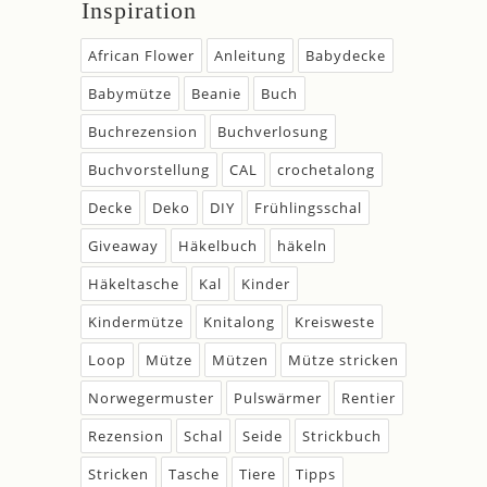
Inspiration
African Flower
Anleitung
Babydecke
Babymütze
Beanie
Buch
Buchrezension
Buchverlosung
Buchvorstellung
CAL
crochetalong
Decke
Deko
DIY
Frühlingsschal
Giveaway
Häkelbuch
häkeln
Häkeltasche
Kal
Kinder
Kindermütze
Knitalong
Kreisweste
Loop
Mütze
Mützen
Mütze stricken
Norwegermuster
Pulswärmer
Rentier
Rezension
Schal
Seide
Strickbuch
Stricken
Tasche
Tiere
Tipps