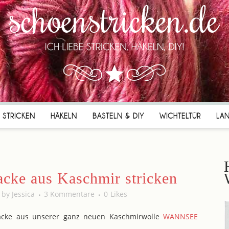
STRICKEN
HÄKELN
BASTELN & DIY
WICHTELTÜR
LA
acke aus Kaschmir stricken
by
Jessica
3 Kommentare
0
Likes
ojacke aus unserer ganz neuen Kaschmirwolle
WANNSEE