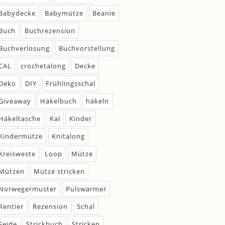
Babydecke
Babymütze
Beanie
Buch
Buchrezension
Buchverlosung
Buchvorstellung
CAL
crochetalong
Decke
Deko
DIY
Frühlingsschal
Giveaway
Häkelbuch
häkeln
Häkeltasche
Kal
Kinder
Kindermütze
Knitalong
Kreisweste
Loop
Mütze
Mützen
Mütze stricken
Norwegermuster
Pulswärmer
Rentier
Rezension
Schal
Seide
Strickbuch
Stricken