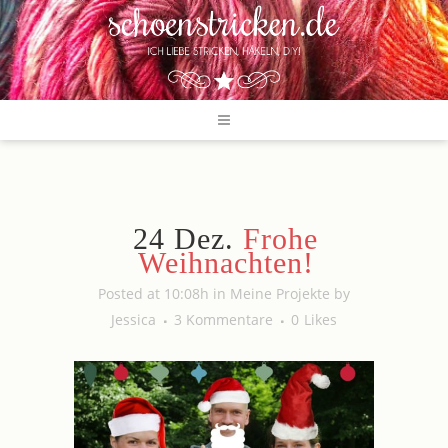
24 Dez.
Frohe
Weihnachten!
Posted at 10:08h
in
Meine Projekte
by
Jessica
3 Kommentare
0
Likes