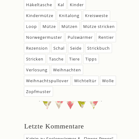
Häkeltasche
Kal
Kinder
Kindermütze
Knitalong
Kreisweste
Loop
Mütze
Mützen
Mütze stricken
Norwegermuster
Pulswärmer
Rentier
Rezension
Schal
Seide
Strickbuch
Stricken
Tasche
Tiere
Tipps
Verlosung
Weihnachten
Weihnachtspullover
Wichteltür
Wolle
Zopfmuster
Letzte Kommentare
Katrin
zu
Seelenwärmer & „Flower-Power“