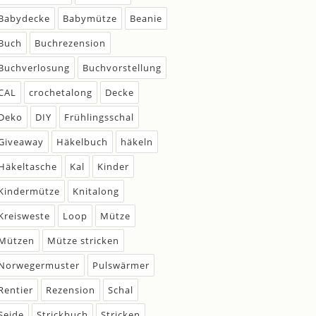
Babydecke
Babymütze
Beanie
Buch
Buchrezension
Buchverlosung
Buchvorstellung
CAL
crochetalong
Decke
Deko
DIY
Frühlingsschal
Giveaway
Häkelbuch
häkeln
Häkeltasche
Kal
Kinder
Kindermütze
Knitalong
Kreisweste
Loop
Mütze
Mützen
Mütze stricken
Norwegermuster
Pulswärmer
Rentier
Rezension
Schal
Seide
Strickbuch
Stricken