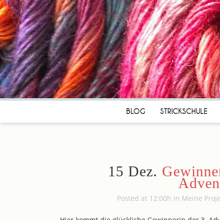
BLOG
STRICKSCHULE
15 Dez.
Gewinner 
Adven
Posted at 12:00h
in
Meine Proj
Hier kommt die glückliche Gewinnerin der 3. Ad