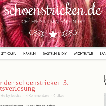
STRICKEN
HÄKELN
BASTELN & DIY
WICHTELTÜR
LA
der schoenstricken 3.
tsverlosung
ekte
by
Jessica
4 Kommentare
0
Likes
ventsverlosung. Zu gewinnen gabs: