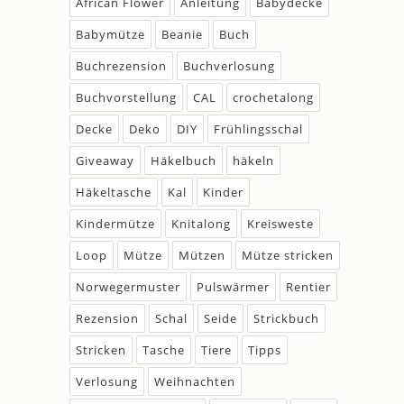
African Flower
Anleitung
Babydecke
Babymütze
Beanie
Buch
Buchrezension
Buchverlosung
Buchvorstellung
CAL
crochetalong
Decke
Deko
DIY
Frühlingsschal
Giveaway
Häkelbuch
häkeln
Häkeltasche
Kal
Kinder
Kindermütze
Knitalong
Kreisweste
Loop
Mütze
Mützen
Mütze stricken
Norwegermuster
Pulswärmer
Rentier
Rezension
Schal
Seide
Strickbuch
Stricken
Tasche
Tiere
Tipps
Verlosung
Weihnachten