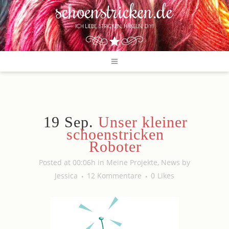
19 Sep.
Unser kleiner
schoenstricken
Roboter
Posted at 00:06h
in
Meine Projekte
,
News
by
Jessica
12 Kommentare
0
Likes