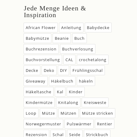
Jede Menge Ideen &
Inspiration
African Flower
Anleitung
Babydecke
Babymütze
Beanie
Buch
Buchrezension
Buchverlosung
Buchvorstellung
CAL
crochetalong
Decke
Deko
DIY
Frühlingsschal
Giveaway
Häkelbuch
häkeln
Häkeltasche
Kal
Kinder
Kindermütze
Knitalong
Kreisweste
Loop
Mütze
Mützen
Mütze stricken
Norwegermuster
Pulswärmer
Rentier
Rezension
Schal
Seide
Strickbuch