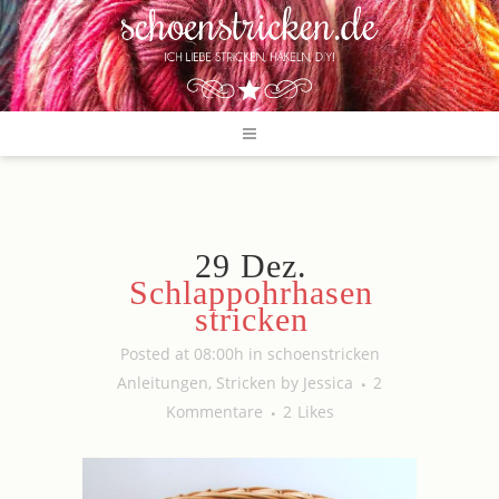
29 Dez.
Schlappohrhasen
stricken
Posted at 08:00h
in
schoenstricken
Anleitungen
,
Stricken
by
Jessica
2
Kommentare
2
Likes