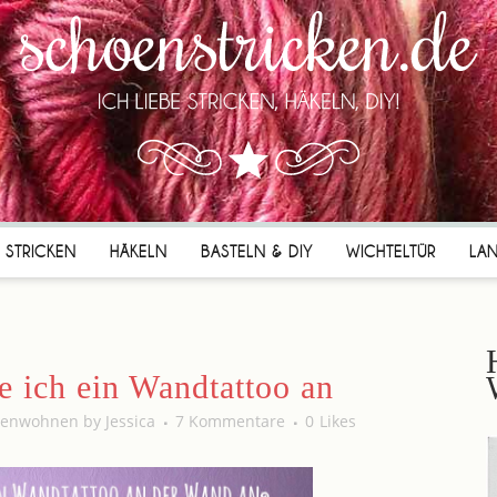
STRICKEN
HÄKELN
BASTELN & DIY
WICHTELTÜR
LA
 ich ein Wandtattoo an
oenwohnen
by
Jessica
7 Kommentare
0
Likes