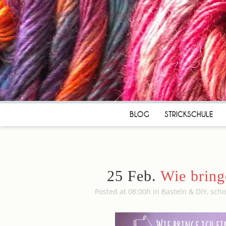
BLOG
STRICKSCHULE
25 Feb.
Wie bringe
Posted at 08:00h
in
Basteln & DIY
,
sch