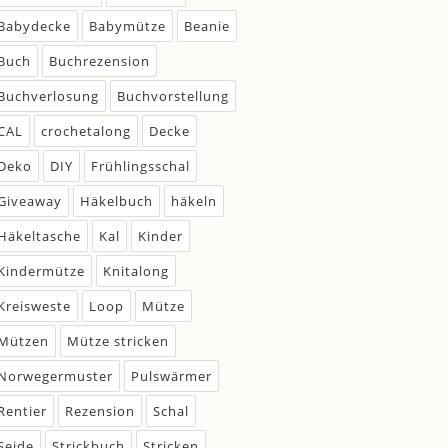
Babydecke
Babymütze
Beanie
Buch
Buchrezension
Buchverlosung
Buchvorstellung
CAL
crochetalong
Decke
Deko
DIY
Frühlingsschal
Giveaway
Häkelbuch
häkeln
Häkeltasche
Kal
Kinder
Kindermütze
Knitalong
Kreisweste
Loop
Mütze
Mützen
Mütze stricken
Norwegermuster
Pulswärmer
Rentier
Rezension
Schal
Seide
Strickbuch
Stricken