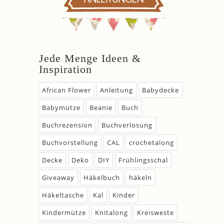
Jede Menge Ideen &
Inspiration
African Flower
Anleitung
Babydecke
Babymütze
Beanie
Buch
Buchrezension
Buchverlosung
Buchvorstellung
CAL
crochetalong
Decke
Deko
DIY
Frühlingsschal
Giveaway
Häkelbuch
häkeln
Häkeltasche
Kal
Kinder
Kindermütze
Knitalong
Kreisweste