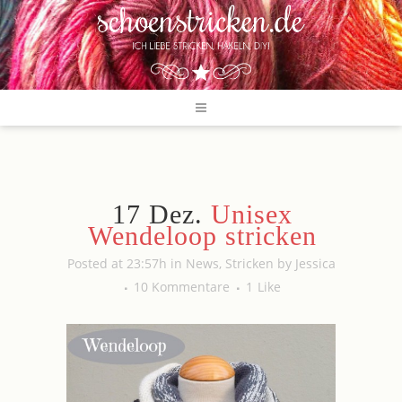
17 Dez.
Unisex
Wendeloop stricken
Posted at 23:57h
in
News
,
Stricken
by
Jessica
10 Kommentare
1
Like