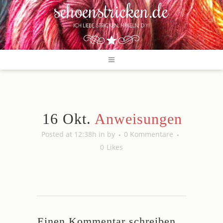
16 Okt.
Anweisungen
Posted at 12:38h
in
by
0 Kommentare
0
Likes
Einen Kommentar schreiben