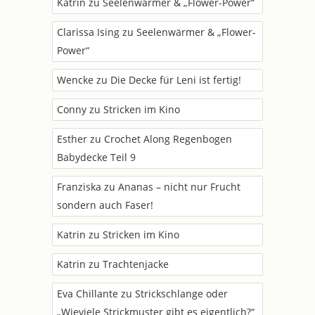
Katrin
zu
Seelenwärmer & „Flower-Power“
Clarissa Ising
zu
Seelenwärmer & „Flower-
Power“
Wencke
zu
Die Decke für Leni ist fertig!
Conny
zu
Stricken im Kino
Esther
zu
Crochet Along Regenbogen
Babydecke Teil 9
Franziska
zu
Ananas – nicht nur Frucht
sondern auch Faser!
Katrin
zu
Stricken im Kino
Katrin
zu
Trachtenjacke
Eva Chillante
zu
Strickschlange oder
„Wieviele Strickmuster gibt es eigentlich?“