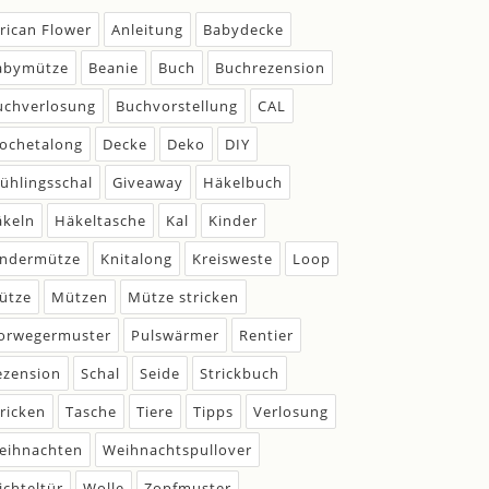
frican Flower
Anleitung
Babydecke
abymütze
Beanie
Buch
Buchrezension
uchverlosung
Buchvorstellung
CAL
rochetalong
Decke
Deko
DIY
rühlingsschal
Giveaway
Häkelbuch
äkeln
Häkeltasche
Kal
Kinder
indermütze
Knitalong
Kreisweste
Loop
ütze
Mützen
Mütze stricken
orwegermuster
Pulswärmer
Rentier
ezension
Schal
Seide
Strickbuch
tricken
Tasche
Tiere
Tipps
Verlosung
eihnachten
Weihnachtspullover
ichteltür
Wolle
Zopfmuster