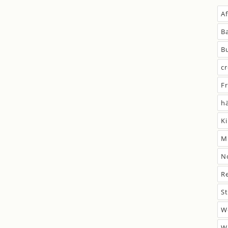
A
B
B
c
F
h
K
M
N
R
S
W
W