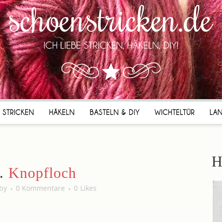
STRICKEN
HÄKELN
BASTELN & DIY
WICHTELTÜR
LA
H
.
Knopfloch
by
0 Kommentare
0
Likes