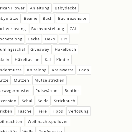
frican Flower
Anleitung
Babydecke
abymütze
Beanie
Buch
Buchrezension
uchverlosung
Buchvorstellung
CAL
rochetalong
Decke
Deko
DIY
rühlingsschal
Giveaway
Häkelbuch
äkeln
Häkeltasche
Kal
Kinder
indermütze
Knitalong
Kreisweste
Loop
ütze
Mützen
Mütze stricken
orwegermuster
Pulswärmer
Rentier
ezension
Schal
Seide
Strickbuch
tricken
Tasche
Tiere
Tipps
Verlosung
eihnachten
Weihnachtspullover
ichteltür
Wolle
Zopfmuster