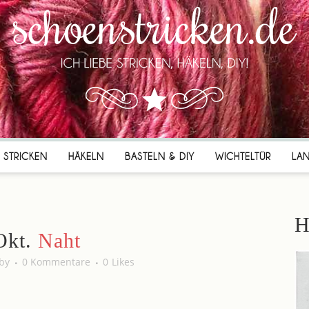
STRICKEN
HÄKELN
BASTELN & DIY
WICHTELTÜR
LA
H
Okt.
Naht
by
0 Kommentare
0
Likes