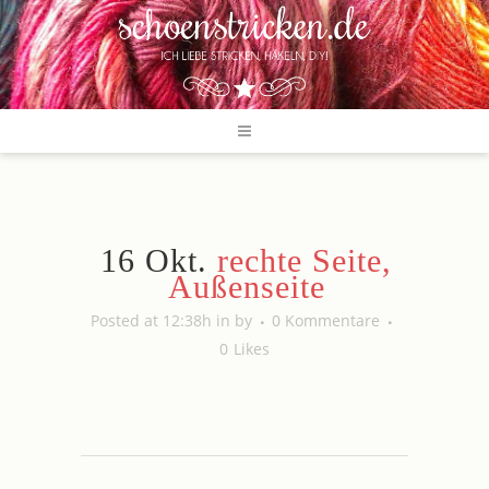
16 Okt.
rechte Seite,
Außenseite
Posted at 12:38h
in
by
0 Kommentare
0
Likes