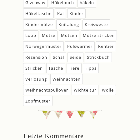
Giveaway
Häkelbuch
häkeln
Häkeltasche
Kal
Kinder
Kindermütze
Knitalong
Kreisweste
Loop
Mütze
Mützen
Mütze stricken
Norwegermuster
Pulswärmer
Rentier
Rezension
Schal
Seide
Strickbuch
Stricken
Tasche
Tiere
Tipps
Verlosung
Weihnachten
Weihnachtspullover
Wichteltür
Wolle
Zopfmuster
Letzte Kommentare