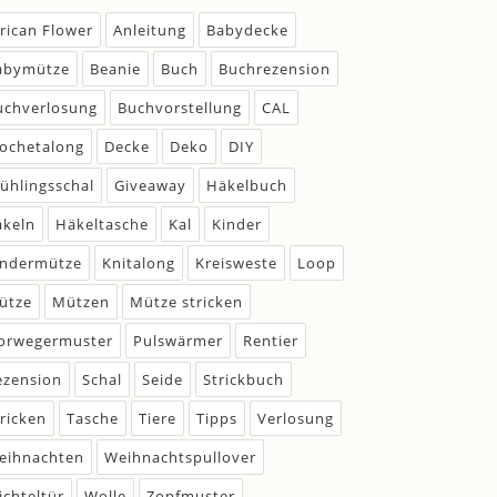
frican Flower
Anleitung
Babydecke
abymütze
Beanie
Buch
Buchrezension
uchverlosung
Buchvorstellung
CAL
rochetalong
Decke
Deko
DIY
rühlingsschal
Giveaway
Häkelbuch
äkeln
Häkeltasche
Kal
Kinder
indermütze
Knitalong
Kreisweste
Loop
ütze
Mützen
Mütze stricken
orwegermuster
Pulswärmer
Rentier
ezension
Schal
Seide
Strickbuch
tricken
Tasche
Tiere
Tipps
Verlosung
eihnachten
Weihnachtspullover
ichteltür
Wolle
Zopfmuster