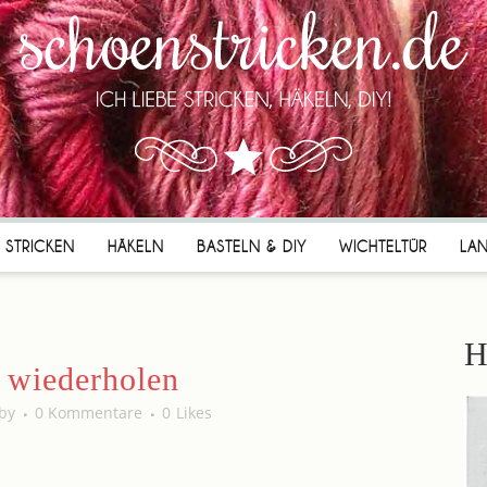
STRICKEN
HÄKELN
BASTELN & DIY
WICHTELTÜR
LA
H
wiederholen
by
0 Kommentare
0
Likes