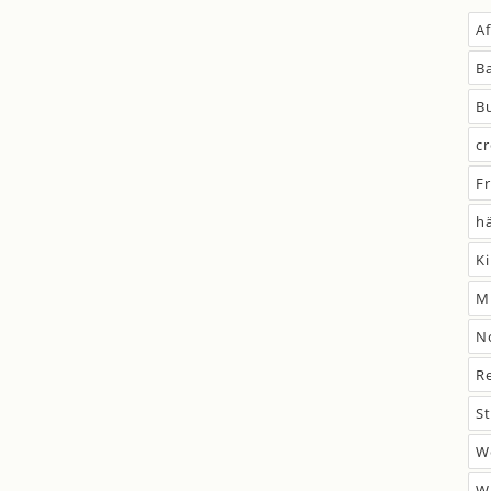
A
B
B
c
F
h
K
M
N
R
S
W
W