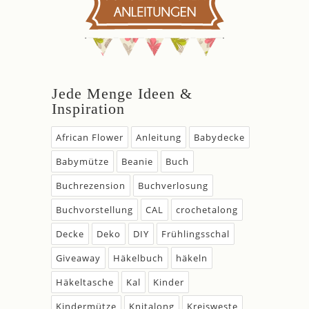
Jede Menge Ideen &
Inspiration
African Flower
Anleitung
Babydecke
Babymütze
Beanie
Buch
Buchrezension
Buchverlosung
Buchvorstellung
CAL
crochetalong
Decke
Deko
DIY
Frühlingsschal
Giveaway
Häkelbuch
häkeln
Häkeltasche
Kal
Kinder
Kindermütze
Knitalong
Kreisweste