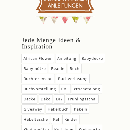
Jede Menge Ideen &
Inspiration
African Flower
Anleitung
Babydecke
Babymütze
Beanie
Buch
Buchrezension
Buchverlosung
Buchvorstellung
CAL
crochetalong
Decke
Deko
DIY
Frühlingsschal
Giveaway
Häkelbuch
häkeln
Häkeltasche
Kal
Kinder
Kindermütze
Knitalong
Kreisweste