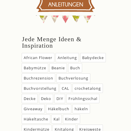
Jede Menge Ideen &
Inspiration
African Flower
Anleitung
Babydecke
Babymütze
Beanie
Buch
Buchrezension
Buchverlosung
Buchvorstellung
CAL
crochetalong
Decke
Deko
DIY
Frühlingsschal
Giveaway
Häkelbuch
häkeln
Häkeltasche
Kal
Kinder
Kindermütze
Knitalong
Kreisweste