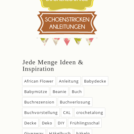
Jede Menge Ideen &
Inspiration
African Flower
Anleitung
Babydecke
Babymütze
Beanie
Buch
Buchrezension
Buchverlosung
Buchvorstellung
CAL
crochetalong
Decke
Deko
DIY
Frühlingsschal
Giveaway
Häkelbuch
häkeln