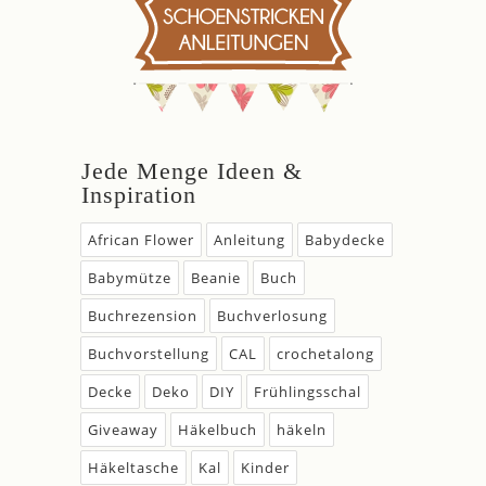
Jede Menge Ideen &
Inspiration
African Flower
Anleitung
Babydecke
Babymütze
Beanie
Buch
Buchrezension
Buchverlosung
Buchvorstellung
CAL
crochetalong
Decke
Deko
DIY
Frühlingsschal
Giveaway
Häkelbuch
häkeln
Häkeltasche
Kal
Kinder