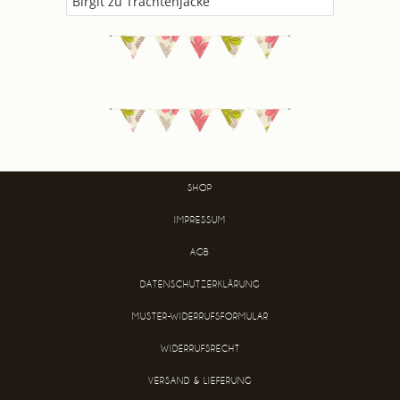
Birgit
zu
Trachtenjacke
SHOP
IMPRESSUM
AGB
DATENSCHUTZERKLÄRUNG
MUSTER-WIDERRUFSFORMULAR
WIDERRUFSRECHT
VERSAND & LIEFERUNG