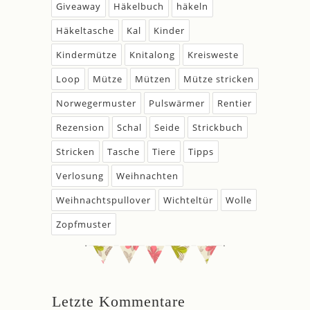
Giveaway
Häkelbuch
häkeln
Häkeltasche
Kal
Kinder
Kindermütze
Knitalong
Kreisweste
Loop
Mütze
Mützen
Mütze stricken
Norwegermuster
Pulswärmer
Rentier
Rezension
Schal
Seide
Strickbuch
Stricken
Tasche
Tiere
Tipps
Verlosung
Weihnachten
Weihnachtspullover
Wichteltür
Wolle
Zopfmuster
Letzte Kommentare